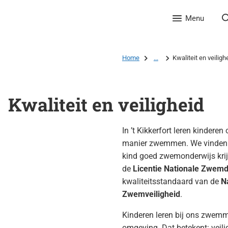
Menu
Home
...
Kwaliteit en veiligh
Kwaliteit en veiligheid
In ’t Kikkerfort leren kinderen
manier zwemmen. We vinden h
kind goed zwemonderwijs kri
de
Licentie Nationale Zwemd
kwaliteitsstandaard van de
N
Zwemveiligheid
.
Kinderen leren bij ons zwemm
omgeving. Dat betekent: veili